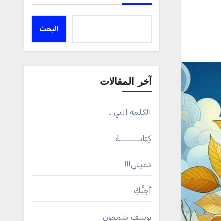
البحث
آخر المقالات
الكلمة التي ..
كِتابــَــــــةْ
دَعيني!!!
أُحِبُّكِ
يوسف شمعون