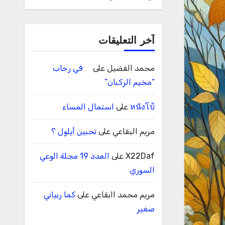
آخر التعليقات
محمد الفضيل
على
في رحاب
“مخيم الركبان”
หนังโบ้
على
استمال المساء
مريم البقاعي
على
تحبين أيلول ؟
X22Daf
على
العدد 19 مجلة الوعي
السوري
مريم محمد اابقاعي
على
كما ربياني
صغير