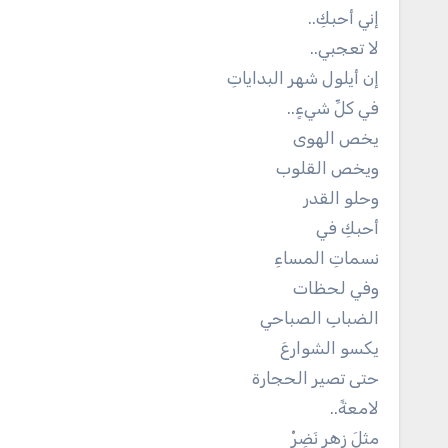
إني أحبكِ..
لا تعجبي..
إن أيلول شهر البداياتِ
في كلِّ شيءٍ..
يخص الهوى
ويخص القلوب
وحلو القدر
أحبكِ في
نسماتِ المساءِ
وفي لحظات
الضبابِ الصباحي
يكسو الشوارعَ
حتى تصير الحجارة
لامعةً..
مثلَ زهرٍ نَضِرْ