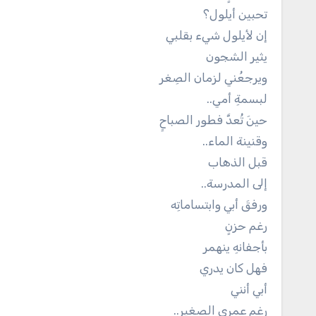
تحبين أيلول؟
إن لأيلول شيء بقلبي
يثير الشجون
‏ويرجعُني لزمان الصِغر
لبسمةِ أمي..
حينَ تُعدَّ فطور الصباحِِ
وقنينة الماء..
قبل الذهاب
إلى المدرسة..
ورفقَ أبي وابتساماتِه
رغم حزنٍ
بأجفانهِ ينهمر
فهل كان يدري
أبي أنني
رغم عمري الصغير..