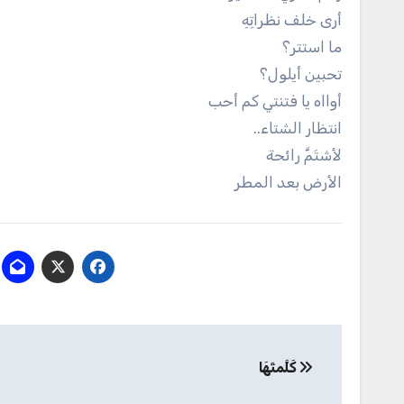
أرى خلف نظراتِهِ
ما استتر؟
تحبين أيلول؟
أوااه يا فتنتي كم أحب
انتظار الشتاء..
لأشتَمَّ رائحة
الأرض بعد المطر
تصفّح
كَلَّمتَهَا
المقالات