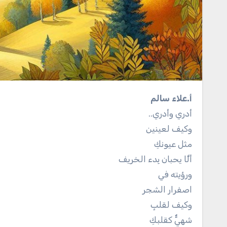
أ.علاء سالم
أدري وأدري..
وكيف لعينين
مثل عيونكِ
ألَّا يحبان بِدء الخريف
ورؤيته في
اصفرار الشجر
وكيف لقلبٍ
شهيٌّ كقلبكِ