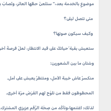
موضوعٍ بالخدمة بعد،” ستلعنُ حظّها العاثر، وتُصابُ ب
متى تتصل ليلى؟
وكيف سيكون صوتها؟
ستعيش بقية َحياتكَ على قيد الانتظار، لعلّ فرصةً أ
وشتان ما بين الشعورين:
منكسرٌ عاش خيبةَ الأملِ، ومتتظرٌ يعيش على أمل.
المحظوظون فقط من تلوّح لهم الفُرَصُ مرّة أخرى.
لذلك؛ اغتنمها،وتأكّد من صِحّة الرَّقم عزيزي المشترك.