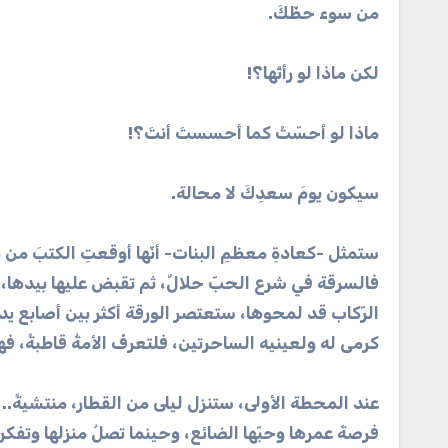
من سوء حظّكَ.
لكن ماذا لو رأتْها؟!
ماذا لو أحسّتْ كما أحسستَ أنتَ؟!
سيكون يومَ سعدِكَ لا محالة.
ستمثل -كعادةِ معظمِ البنات- أنّها أوقعتِ الكتبَ من بي
فالسرقة في شرع الحبّ حلالٌ، ثم تقبض عليها بيدها، ولأ
الرّكاب قد لمحوها، ستعتصر الورقة أكثر بين أصابع ي
كرمى له ولعينيه الساحرتين، فلتعرفْ الأمةُ قاطبةً، فه
عند المحطة الأولى، ستنزل ليلى من القطار، منتشيةً.. 
فرصةَ عمرها وحبّها الضائع، وحينما تصلُ منزلها وتفكر 