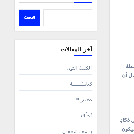
البحث
آخر المقالات
حطة
الكلمة التي ..
ال أن
كِتابــَــــــةْ
دَعيني!!!
أُحِبُّكِ
 ذكاءٍ
سيكون
يوسف شمعون