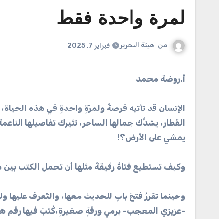
لمرة واحدة فقط
من
هيئة التحرير
فبراير 7, 2025
أ.روضة محمد
الإنسان قد تأتيه فرصةٌ ولمرّةٍ واحدةٍ في هذه الحياة، 
القطار، يشدُّك جمالها الساحر، تثيرك تفاصيلها الناعم
يمشي على الأرض؟!
وكيف تستطيع فتاةٌ رقيقةٌ مثلها أن تحمل الكتب بين ذ
وحينما تقررُ فتحَ بابٍ للحديث معها، والتّعرف عليها ول
-عزيزي المعجب- برمي ورقةٍ صغيرةٍ،كُتبَ فيها رقم ها