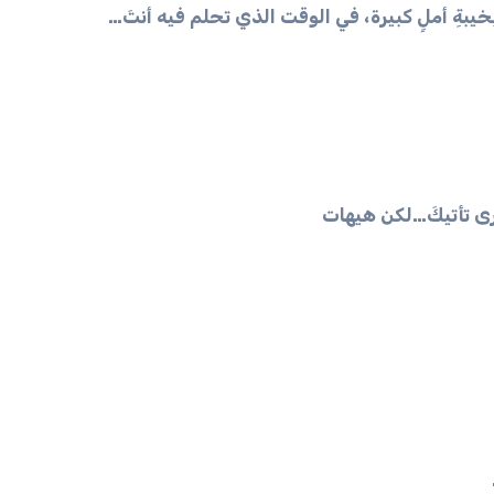
خيبةِ أملٍ كبيرة، في الوقت الذي تحلم فيه أنتَ…
خرى تأتيكَ…لكن هيهات