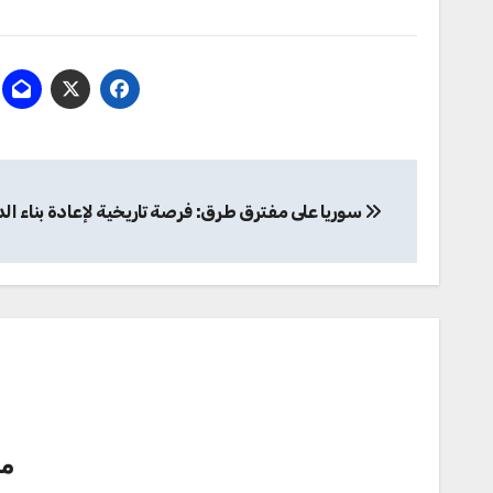
تصفّح
سوريا على مفترق طرق: فرصة تاريخية لإعادة بناء ال
المقالات
م