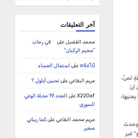
آخر التعليقات
محمد الفضيل
على
في رحاب
“مخيم الركبان”
หนังโบ้
على
استمال المساء
ٍ لصٍّ،
مريم البقاعي
على
تحبين أيلول ؟
أنّ
X22Daf
على
العدد 19 مجلة الوعي
يعنيها،
السوري
مريم محمد اابقاعي
على
كما ربياني
 وجدتْ
صغير
” غير