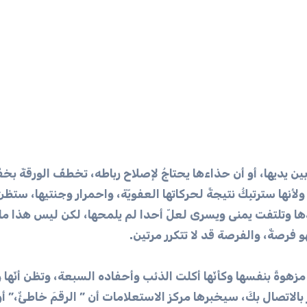
ن يديها، أو أن حذاءها يحتاجُ لإصلاح رباطه، تخطفُ الورقةَ بخفّة
نها سترتبِكُ نتيجةً لحركاتها العفويّة، واحمرار وجنتيها، ستظن 
دها وتلتفت يمنى ويسرى لعلّ أحدا لم يلمحها، لكن ليس هذا ما 
و فرصةٌ، والفرصة قد لا تتكرر مرتين.
مزهوةً بنفسها وكأنّها أكلت الذئب وأحفاده السبعة، وتظن أنّها
بالاتصال بكَ، سيخبرها مركز الاستعلامات أن ” الرقمَ خاطئٌ،” أو