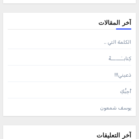
آخر المقالات
الكلمة التي ..
كِتابــَــــــةْ
دَعيني!!!
أُحِبُّكِ
يوسف شمعون
آخر التعليقات