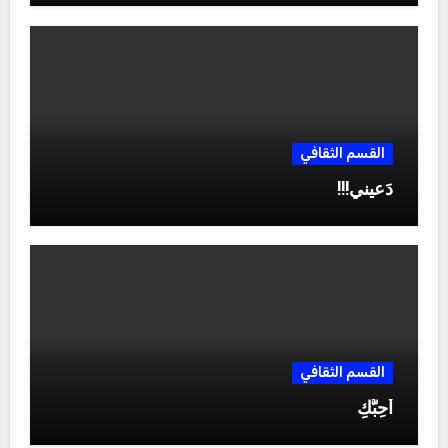
القسم الثقافي
دَعيني!!!
القسم الثقافي
أُحِبُّكِ