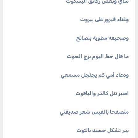
شاي
وبعض
رقائق
البسكوت
وغناء
فيروز
على
بيروت
وصحيفة
مطوية
بنصائح
ما
قال
حظ
اليوم
برج
الحوت
ودعاء
أمي
كم
يجلجل
مسمعي
اصبر
تنل
كالدر
والياقوت
متصفحا
بالفيس
شعر
صديقتي
بدر
تشكل
حسنه
بالتوت