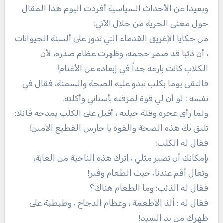
وبعيدا عن الأحداث السياسية أفردت اليوم هذا المقال
حول معنى الحرية من خلال الآتي:
من حكايا الإغريق القدماء التي تدور على ألسنة الحيوانات
، أن ذئبا قد ضمر حجمه، وظهرت عظام صدره، لأن
الكلاب كانت بارعة جداً في إبعاده عن الأغنام!
فالتقى يوما بكلب تبدو عليه الصحة والسمنة، فقال في
نفسه : لو أن لي قوة لمزقته بأسناني وأكلته.
ولما رأى عجزه وقلة حيلته ، أقبل على الكلب يمدحه قائلا:
تليق بك هذه الصحة والقوة يا حارس القطيع الأمين!
فقال له الكلب:
بإمكانك أن تصير مثلي ، اترك هذه الناحية من الغابة،
وتعال أقم عندنا، حيث الطعام وفير!
فقال له الذئب: وما الطعام هناك؟
فقال له : ألذ الأطعمة ، وعظام الدجاج ، وطبطبة على
ظهرك من يد السيد!