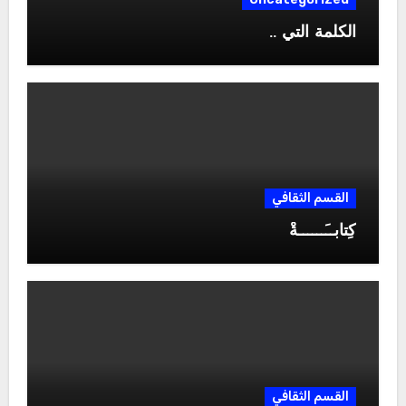
الكلمة التي ..
القسم الثقافي
كِتابــَــــــةْ
القسم الثقافي