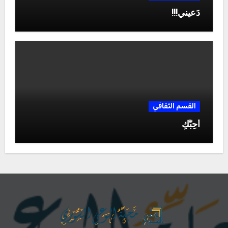
دَعيني!!!
القسم الثقافي
أُحِبُّكِ