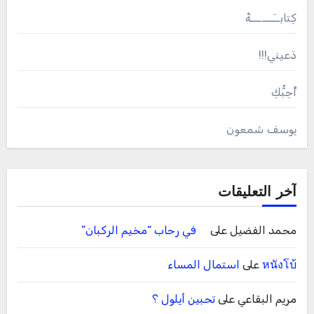
كِتابــَــــــةْ
دَعيني!!!
أُحِبُّكِ
يوسف شمعون
آخر التعليقات
محمد الفضيل
على
في رحاب “مخيم الركبان”
หนังโบ้
على
استمال المساء
مريم البقاعي
على
تحبين أيلول ؟