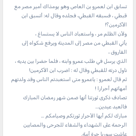
تسابق ابن لعمرو بن العاص وهو يومذاك أمير مصر مع
قبطي ، فسبقه القبطي، فجلده وقال له: أتسبق ابن
الأكرمين؟!
ولأن الظلم مر ، واستعباد الناس لا يستساغ ،
يأتي القبطي من مصر إلى المدينة ويرفع شكواه إلى
الفاروق ،
الذي يرسل في طلب عمرو وابنه ، فلما حضرا بين يديه ،
ناول درته للقبطي وقال له : اضرب ابن الأكرمين!
ثم قال لعمرو : ياعمرو متى استعبدتم الناس وقد ولدتهم
أمهاتهم أحرارا !
تصادف ذكرى ثورتنا أنها ضمن شهر رمضان المبارك
فالعيد عيدين…
مبارك لكم أيها الأحرار ثورتكم وصيامكم …
الرحمة على الشهداء والشفاء للجرحى والمصابين
عاشت سوريا حرة أبية.