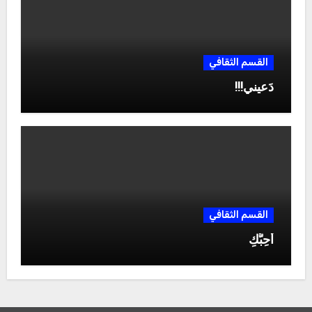
القسم الثقافي
دَعيني!!!
القسم الثقافي
أُحِبُّكِ