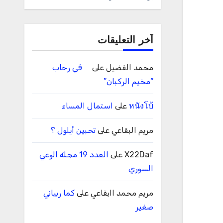
آخر التعليقات
محمد الفضيل
على
في رحاب
“مخيم الركبان”
หนังโบ้
على
استمال المساء
مريم البقاعي
على
تحبين أيلول ؟
X22Daf
على
العدد 19 مجلة الوعي
السوري
مريم محمد اابقاعي
على
كما ربياني
صغير