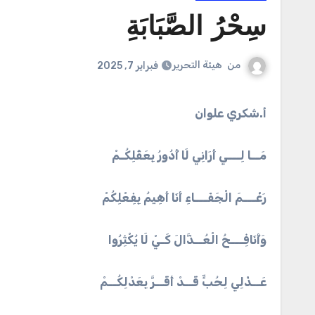
سِحْرُ الصَّبَابَةِ
من
هيئة التحرير
فبراير 7, 2025
أ.شكري علوان
مَــا لِـــي أَرَانِي لَا أُدُورُ بِعَقْلِكُـمْ
رَغْـــمَ الْجَفَـــاءِ أَنَا أَهِيمُ بِفِعْلِكُمْ
وَأُنَافِـــحُ الْعُــذَّالَ كَـيْ لَا يُكْثِرُوا
عَــذْلِي لِحُبٍّ قَــدْ أَقَــرَّ بِعَدْلِكُــمْ