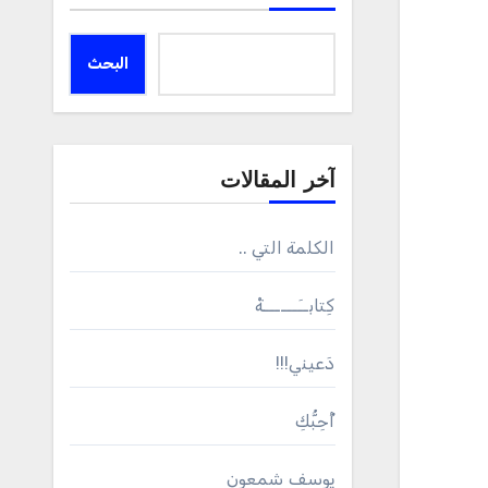
البحث
آخر المقالات
الكلمة التي ..
كِتابــَــــــةْ
دَعيني!!!
أُحِبُّكِ
يوسف شمعون