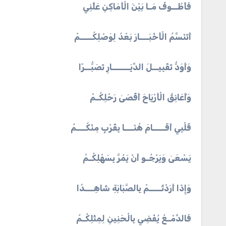
فَأَطُــوفُ مَـا بَيْنَ الْأَمَاكِنِ عَلَّنِي
أَتَنَسَّمُ الْأَخْبَـــارَ بَعْدُ لِوَصْلِكُــــمْ
وَأَوَدُّ تَقْبِيــلَ الدِّيَــــــارِ تَصَبُّــرًا
وَأُعَانِقُ الْأَرْيَاحَ أَقْصَىٰ رَحْلِكُـمْ
قَلْبِي أَقَــــامَ هُنَـــا بِقُرْبٍ مِنْكُـــمُ
يَسْعَىٰ وَيَرْجُـو أَنْ يَمُرَّ بِسَهْلِكُـمْ
وَإِذَا أَرَدْتُــــمْ بِالصَّبَابَةِ شَاهِـــدًا
فَالدَّمْـعُ يُفْضِي بِالْحَنِينِ لِمِثْلِكُـمُ