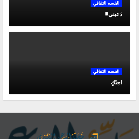
القسم الثقافي
دَعيني!!!
القسم الثقافي
أُحِبُّكِ