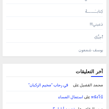
كِتابــَــــــةْ
دَعيني!!!
أُحِبُّكِ
يوسف شمعون
آخر التعليقات
محمد الفضيل
على
في رحاب “مخيم الركبان”
หนังโบ้
على
استمال المساء
مريم البقاعي
على
تحبين أيلول ؟